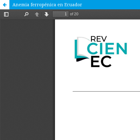
Anemia ferropénica en Ecuador