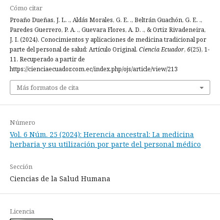
Cómo citar
Proaño Dueñas, J. L. ., Aldás Morales, G. E. ., Beltrán Guachón, G. E. .,
Paredes Guerrero, P. A. ., Guevara Flores, A. D. ., & Ortiz Rivadeneira,
J. I. (2024). Conocimientos y aplicaciones de medicina tradicional por
parte del personal de salud: Artículo Original.
Ciencia Ecuador
,
6
(25), 1-
11. Recuperado a partir de
https://cienciaecuador.com.ec/index.php/ojs/article/view/213
Más formatos de cita
Número
Vol. 6 Núm. 25 (2024): Herencia ancestral: La medicina
herbaria y su utilización por parte del personal médico
Sección
Ciencias de la Salud Humana
Licencia