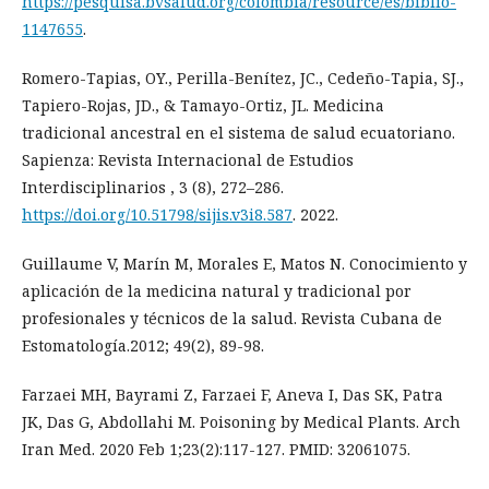
https://pesquisa.bvsalud.org/colombia/resource/es/biblio-
1147655
.
Romero-Tapias, OY., Perilla-Benítez, JC., Cedeño-Tapia, SJ.,
Tapiero-Rojas, JD., & Tamayo-Ortiz, JL. Medicina
tradicional ancestral en el sistema de salud ecuatoriano.
Sapienza: Revista Internacional de Estudios
Interdisciplinarios , 3 (8), 272–286.
https://doi.org/10.51798/sijis.v3i8.587
. 2022.
Guillaume V, Marín M, Morales E, Matos N. Conocimiento y
aplicación de la medicina natural y tradicional por
profesionales y técnicos de la salud. Revista Cubana de
Estomatología.2012; 49(2), 89-98.
Farzaei MH, Bayrami Z, Farzaei F, Aneva I, Das SK, Patra
JK, Das G, Abdollahi M. Poisoning by Medical Plants. Arch
Iran Med. 2020 Feb 1;23(2):117-127. PMID: 32061075.