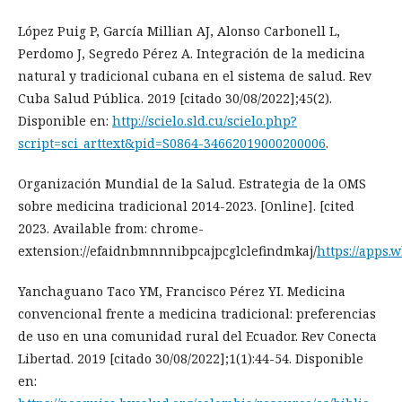
López Puig P, García Millian AJ, Alonso Carbonell L,
Perdomo J, Segredo Pérez A. Integración de la medicina
natural y tradicional cubana en el sistema de salud. Rev
Cuba Salud Pública. 2019 [citado 30/08/2022];45(2).
Disponible en:
http://scielo.sld.cu/scielo.php?
script=sci_arttext&pid=S0864-34662019000200006
.
Organización Mundial de la Salud. Estrategia de la OMS
sobre medicina tradicional 2014-2023. [Online]. [cited
2023. Available from: chrome-
extension://efaidnbmnnnibpcajpcglclefindmkaj/
https://apps.
Yanchaguano Taco YM, Francisco Pérez YI. Medicina
convencional frente a medicina tradicional: preferencias
de uso en una comunidad rural del Ecuador. Rev Conecta
Libertad. 2019 [citado 30/08/2022];1(1):44-54. Disponible
en: