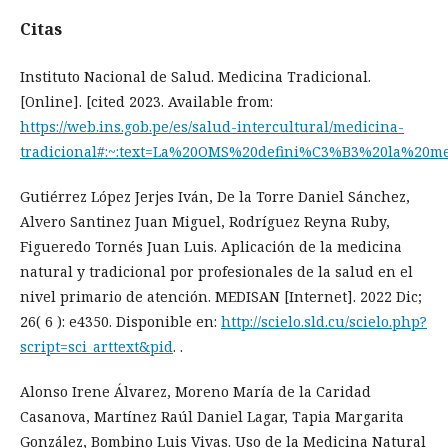
Citas
Instituto Nacional de Salud. Medicina Tradicional.
[Online]. [cited 2023. Available from:
https://web.ins.gob.pe/es/salud-intercultural/medicina-
tradicional#:~:text=La%20OMS%20defini%C3%B3%20la%20
Gutiérrez López Jerjes Iván, De la Torre Daniel Sánchez,
Alvero Santinez Juan Miguel, Rodríguez Reyna Ruby,
Figueredo Tornés Juan Luis. Aplicación de la medicina
natural y tradicional por profesionales de la salud en el
nivel primario de atención. MEDISAN [Internet]. 2022 Dic;
26( 6 ): e4350. Disponible en:
http://scielo.sld.cu/scielo.php?
script=sci_arttext&pid
. .
Alonso Irene Álvarez, Moreno María de la Caridad
Casanova, Martínez Raúl Daniel Lagar, Tapia Margarita
González, Bombino Luis Vivas. Uso de la Medicina Natural