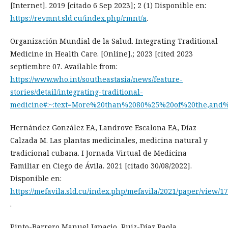
[Internet]. 2019 [citado 6 Sep 2023]; 2 (1) Disponible en:
https://revmnt.sld.cu/index.php/rmnt/a
.
Organización Mundial de la Salud. Integrating Traditional
Medicine in Health Care. [Online].; 2023 [cited 2023
septiembre 07. Available from:
https://www.who.int/southeastasia/news/feature-
stories/detail/integrating-traditional-
medicine#:~:text=More%20than%2080%25%20of%20the,and
Hernández González EA, Landrove Escalona EA, Díaz
Calzada M. Las plantas medicinales, medicina natural y
tradicional cubana. I Jornada Virtual de Medicina
Familiar en Ciego de Ávila. 2021 [citado 30/08/2022].
Disponible en:
https://mefavila.sld.cu/index.php/mefavila/2021/paper/view/1
.
Pinto-Barrero Manuel Ignacio, Ruiz-Díaz Paola.