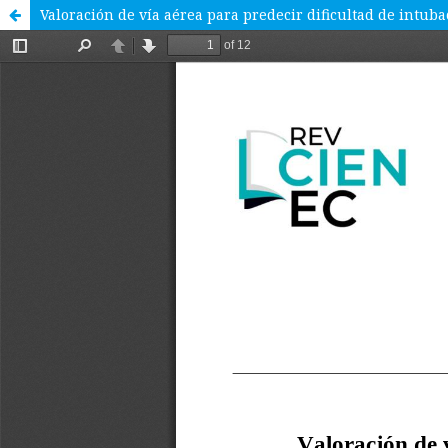
Valoración de vía aérea para predecir dificultad de intub