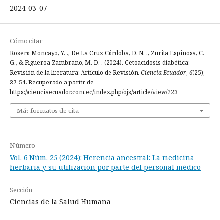
2024-03-07
Cómo citar
Rosero Moncayo, Y. ., De La Cruz Córdoba, D. N. ., Zurita Espinosa, C.
G., & Figueroa Zambrano, M. D. . (2024). Cetoacidosis diabética:
Revisión de la literatura: Artículo de Revisión.
Ciencia Ecuador
,
6
(25),
37-54. Recuperado a partir de
https://cienciaecuador.com.ec/index.php/ojs/article/view/223
Más formatos de cita
Número
Vol. 6 Núm. 25 (2024): Herencia ancestral: La medicina
herbaria y su utilización por parte del personal médico
Sección
Ciencias de la Salud Humana