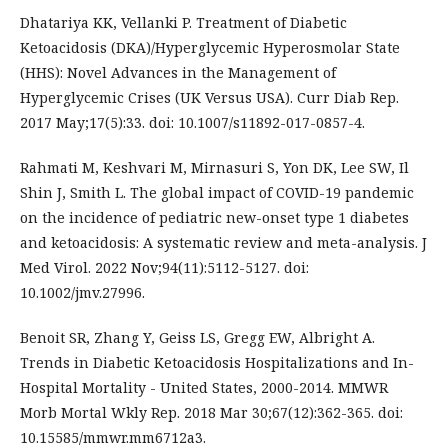
Dhatariya KK, Vellanki P. Treatment of Diabetic
Ketoacidosis (DKA)/Hyperglycemic Hyperosmolar State
(HHS): Novel Advances in the Management of
Hyperglycemic Crises (UK Versus USA). Curr Diab Rep.
2017 May;17(5):33. doi: 10.1007/s11892-017-0857-4.
Rahmati M, Keshvari M, Mirnasuri S, Yon DK, Lee SW, Il
Shin J, Smith L. The global impact of COVID-19 pandemic
on the incidence of pediatric new-onset type 1 diabetes
and ketoacidosis: A systematic review and meta-analysis. J
Med Virol. 2022 Nov;94(11):5112-5127. doi:
10.1002/jmv.27996.
Benoit SR, Zhang Y, Geiss LS, Gregg EW, Albright A.
Trends in Diabetic Ketoacidosis Hospitalizations and In-
Hospital Mortality - United States, 2000-2014. MMWR
Morb Mortal Wkly Rep. 2018 Mar 30;67(12):362-365. doi:
10.15585/mmwr.mm6712a3.