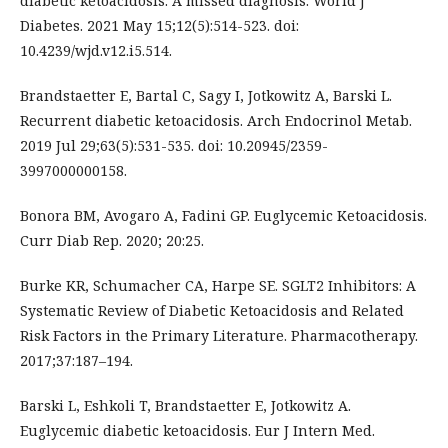
diabetic ketoacidosis: A missed diagnosis. World J
Diabetes. 2021 May 15;12(5):514-523. doi:
10.4239/wjd.v12.i5.514.
Brandstaetter E, Bartal C, Sagy I, Jotkowitz A, Barski L.
Recurrent diabetic ketoacidosis. Arch Endocrinol Metab.
2019 Jul 29;63(5):531-535. doi: 10.20945/2359-
3997000000158.
Bonora BM, Avogaro A, Fadini GP. Euglycemic Ketoacidosis.
Curr Diab Rep. 2020; 20:25.
Burke KR, Schumacher CA, Harpe SE. SGLT2 Inhibitors: A
Systematic Review of Diabetic Ketoacidosis and Related
Risk Factors in the Primary Literature. Pharmacotherapy.
2017;37:187–194.
Barski L, Eshkoli T, Brandstaetter E, Jotkowitz A.
Euglycemic diabetic ketoacidosis. Eur J Intern Med.