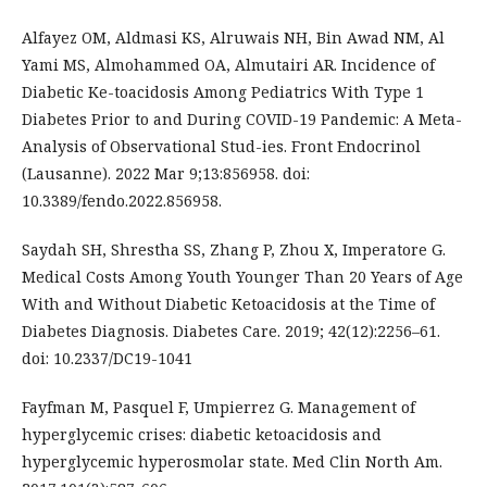
Alfayez OM, Aldmasi KS, Alruwais NH, Bin Awad NM, Al
Yami MS, Almohammed OA, Almutairi AR. Incidence of
Diabetic Ke-toacidosis Among Pediatrics With Type 1
Diabetes Prior to and During COVID-19 Pandemic: A Meta-
Analysis of Observational Stud-ies. Front Endocrinol
(Lausanne). 2022 Mar 9;13:856958. doi:
10.3389/fendo.2022.856958.
Saydah SH, Shrestha SS, Zhang P, Zhou X, Imperatore G.
Medical Costs Among Youth Younger Than 20 Years of Age
With and Without Diabetic Ketoacidosis at the Time of
Diabetes Diagnosis. Diabetes Care. 2019; 42(12):2256–61.
doi: 10.2337/DC19-1041
Fayfman M, Pasquel F, Umpierrez G. Management of
hyperglycemic crises: diabetic ketoacidosis and
hyperglycemic hyperosmolar state. Med Clin North Am.