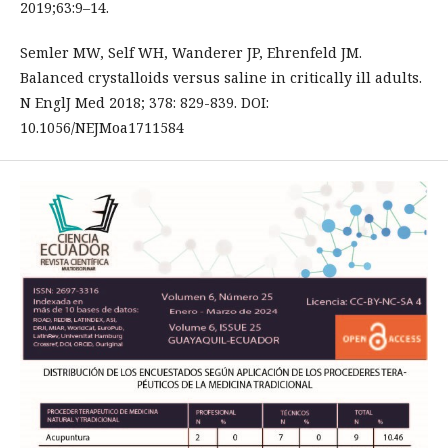
2019;63:9–14.
Semler MW, Self WH, Wanderer JP, Ehrenfeld JM.
Balanced crystalloids versus saline in critically ill adults.
N EnglJ Med 2018; 378: 829-839. DOI:
10.1056/NEJMoa1711584