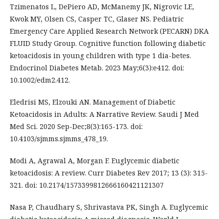
Tzimenatos L, DePiero AD, McManemy JK, Nigrovic LE,
Kwok MY, Olsen CS, Casper TC, Glaser NS. Pediatric
Emergency Care Applied Research Network (PECARN) DKA
FLUID Study Group. Cognitive function following diabetic
ketoacidosis in young children with type 1 dia-betes.
Endocrinol Diabetes Metab. 2023 May;6(3):e412. doi:
10.1002/edm2.412.
Eledrisi MS, Elzouki AN. Management of Diabetic
Ketoacidosis in Adults: A Narrative Review. Saudi J Med
Med Sci. 2020 Sep-Dec;8(3):165-173. doi:
10.4103/sjmms.sjmms_478_19.
Modi A, Agrawal A, Morgan F. Euglycemic diabetic
ketoacidosis: A review. Curr Diabetes Rev 2017; 13 (3): 315-
321. doi: 10.2174/1573399812666160421121307
Nasa P, Chaudhary S, Shrivastava PK, Singh A. Euglycemic