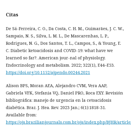
Citas
De Sá-Ferreira, C. O., Da Costa, C. H. M., Guimarães, J. C. W.,
Sampaio, N. S., Silva, L. M. L., De Mascarenhas, L. P.,
Rodrigues, N. G., Dos Santos, T. L., Campos, S., & Young, E.
C. Diabetic ketoacidosis and COVID-19: what have we
learned so far?. American jour-nal of physiology.
Endocrinology and metabolism. 2022; 322(1), E44–E53.
https://doi.org/10.1152/ajpendo.00244.2021
Alison BPS, Moran AEA, Alejandro CVM, Vera AAP,
Gabriela VFK, Stefania VQ, Daniel PRO, Roca EXY. Revisión
bibliográfica: manejo de urgencia en la cetoacidosis
diabética. Braz. J. Hea. Rev. 2023 Jan.; 6(1):1818-31.
Available from:
https://ojs.brazilianjournals.com.br/ojs/index.php/BJHR/articl