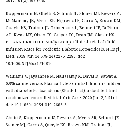
2017.101(3):587-606.
Kuppermann N, Ghetti S, Schunk JE, Stoner MJ, Rewers A,
McManemy JK, Myers SR, Nigrovic LE, Garro A, Brown KM,
Quayle KS, Trainor JL, Tzimenatos L, Bennett JE, DePiero
AD, Kwok MY, Olsen CS, Casper TC, Dean JM, Glaser NS.
PECARN DKA FLUID Study Group. Clinical Trial of Fluid
Infusion Rates for Pediatric Diabetic Ketoacidosis. N Engl J
Med. 2018 Jun 14;378(24):2275-2287. doi:
10.1056/NEJMoa1716816.
Williams V, Jayashree M, Nallasamy K, Dayal D, Rawat A.
0.9% saline versus Plasma-Lyte as initial fluid in children
with diabetic ke-toacidosis (SPinK trial): a double-blind
randomized controlled trial. Crit Care. 2020 Jan 2;24(1):1.
doi: 10.1186/s13054-019-2683-3.
Ghetti S, Kuppermann N, Rewers A, Myers SR, Schunk JE,
Stoner MJ, Garro A, Quayle KS, Brown KM, Trainor JL,