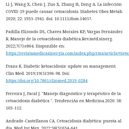
Li J, Wang X, Chen J, Zuo X, Zhang H, Deng A. La infección
COVID-19 puede causar cetoacidosis. Diabetes Obes Metab.
2020; 22: 1935-1941. doi: 10.1111/dom.14057.
Padilla Elizondo DS, Chaves Morales KP, Vargas Fernández
R. Manejo de la cetoacidosis diabética.Rev.méd.sinerg.
2022;7(7):e864. Disponible en:
https://revistamedicasinergia.com/index.php/rms/article/view
Evans K. Diabetic ketoacidosis: update on management.
Clin Med. 2019;19(5):396-98. Doi:
https://doi.org/10.7861/clinmed.2019-0284
Ferreira J, Facal J. "Manejo diagnóstico y terapéutico de la
cetoacidosis diabética ". TendenciAs en Medicina.2020: 58:
103-112.
Andrade-Castellanos CA. Cetoacidosis diabética: puesta al
día. Med Int Mex. 2022;38(3):634-641.