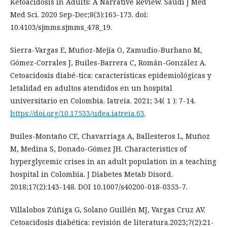
Ketoacidosis in Adults: A Narrative Review. Saudi J Med
Med Sci. 2020 Sep-Dec;8(3):165-173. doi:
10.4103/sjmms.sjmms_478_19.
Sierra-Vargas E, Muñoz-Mejía O, Zamudio-Burbano M,
Gómez-Corrales J, Builes-Barrera C, Román-González A.
Cetoacidosis diabé-tica: características epidemiológicas y
letalidad en adultos atendidos en un hospital
universitario en Colombia. Iatreia. 2021; 34( 1 ): 7-14.
https://doi.org/10.17533/udea.iatreia.63
.
Builes-Montaño CE, Chavarriaga A, Ballesteros L, Muñoz
M, Medina S, Donado-Gómez JH. Characteristics of
hyperglycemic crises in an adult population in a teaching
hospital in Colombia. J Diabetes Metab Disord.
2018;17(2):143-148. DOI 10.1007/s40200-018-0353-7.
Villalobos Zúñiga G, Solano Guillén MJ, Vargas Cruz AV.
Cetoacidosis diabética: revisión de literatura.2023;7(2):21-