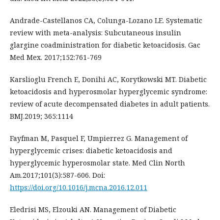
Andrade-Castellanos CA, Colunga-Lozano LE. Systematic
review with meta-analysis: Subcutaneous insulin
glargine coadministration for diabetic ketoacidosis. Gac
Med Mex. 2017;152:761-769
Karslioglu French E, Donihi AC, Korytkowski MT. Diabetic
ketoacidosis and hyperosmolar hyperglycemic syndrome:
review of acute decompensated diabetes in adult patients.
BMJ.2019; 365:1114
Fayfman M, Pasquel F, Umpierrez G. Management of
hyperglycemic crises: diabetic ketoacidosis and
hyperglycemic hyperosmolar state. Med Clin North
Am.2017;101(3):587-606. Doi:
https://doi.org/10.1016/j.mcna.2016.12.011
Eledrisi MS, Elzouki AN. Management of Diabetic