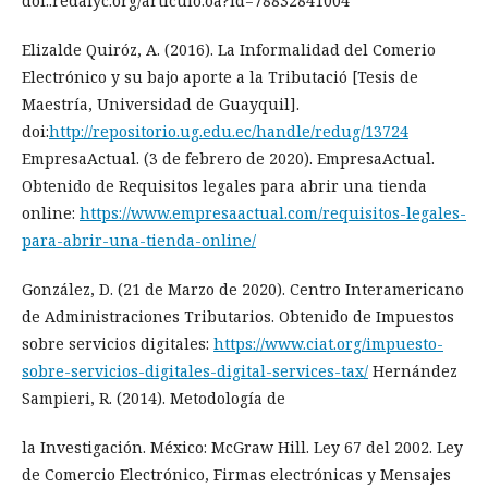
doi:.redalyc.org/articulo.oa?id=78832841004
Elizalde Quiróz, A. (2016). La Informalidad del Comerio
Electrónico y su bajo aporte a la Tributació [Tesis de
Maestría, Universidad de Guayquil].
doi:
http://repositorio.ug.edu.ec/handle/redug/13724
EmpresaActual. (3 de febrero de 2020). EmpresaActual.
Obtenido de Requisitos legales para abrir una tienda
online:
https://www.empresaactual.com/requisitos-legales-
para-abrir-una-tienda-online/
González, D. (21 de Marzo de 2020). Centro Interamericano
de Administraciones Tributarios. Obtenido de Impuestos
sobre servicios digitales:
https://www.ciat.org/impuesto-
sobre-servicios-digitales-digital-services-tax/
Hernández
Sampieri, R. (2014). Metodología de
la Investigación. México: McGraw Hill. Ley 67 del 2002. Ley
de Comercio Electrónico, Firmas electrónicas y Mensajes