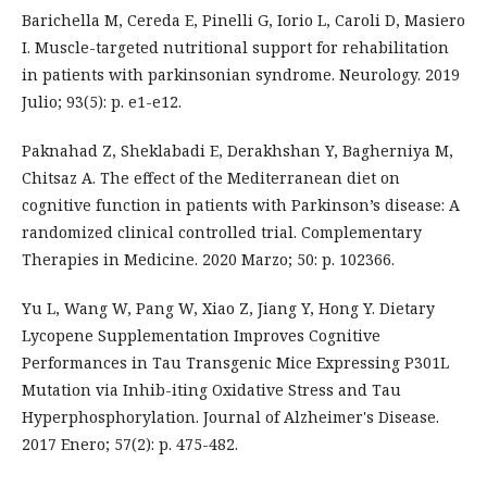
Barichella M, Cereda E, Pinelli G, Iorio L, Caroli D, Masiero
I. Muscle-targeted nutritional support for rehabilitation
in patients with parkinsonian syndrome. Neurology. 2019
Julio; 93(5): p. e1-e12.
Paknahad Z, Sheklabadi E, Derakhshan Y, Bagherniya M,
Chitsaz A. The effect of the Mediterranean diet on
cognitive function in patients with Parkinson’s disease: A
randomized clinical controlled trial. Complementary
Therapies in Medicine. 2020 Marzo; 50: p. 102366.
Yu L, Wang W, Pang W, Xiao Z, Jiang Y, Hong Y. Dietary
Lycopene Supplementation Improves Cognitive
Performances in Tau Transgenic Mice Expressing P301L
Mutation via Inhib-iting Oxidative Stress and Tau
Hyperphosphorylation. Journal of Alzheimer's Disease.
2017 Enero; 57(2): p. 475-482.