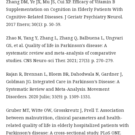
Zhang DM, Ye JX, Mu JS, Cui XP. Efficacy of Vitamin B
Supplementation on Cognition in Elderly Patients With
Cognitive-Related Diseases. J Geriatr Psychiatry Neurol.
2017 Enero; 30(1): p. 50-59.
Zhao N, Yang Y, Zhang L, Zhang Q, Balbuena L, Ungvari
GS, et al. Quality of life in Parkinson's disease: A
systematic review and meta-analysis of comparative
studies. CNS Neuro-sci Ther. 2021; 27(3): p. 270–279.
Rajan R, Brennan L, Bloem BR, Dahodwala N, Gardner J,
Goldman JG. Integrated Care in Parkinson’s Disease: A
Systematic Review and Meta-Analysis. Movement
Disorders. 2020 Julio; 35(9): p. 1509-1531.
Gruber MT, Witte OW, Grosskreutz J, Prell T. Association
between malnutrition, clinical parameters and health-
related quality of life in elderly hospitalized patients with
Parkinson’s disease: A cross-sectional study. PLoS ONE.