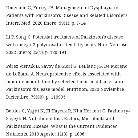
Umemoto G, Furuya H. Management of Dysphagia in
Patients with Parkinson's Disease and Related Disorders.
Intern Med. 2020 Enero; 59(1): p. 7-14.
Li P, Song C. Potential treatment of Parkinson's disease
with omega-3 polyunsaturated fatty acids. Nutr Neurosci.
2022 Enero; 25(1): p. 180-191.
Pérez Visñuk D, Savoy de Giori G, LeBlanc JG, De Moreno
de LeBlanc A. Neuroprotective effects associated with
immune modulation by selected lactic acid bacteria in a
Parkinson's dis-ease model. Nutrition. 2020 Noviembre-
Diciembre; 79(80): p. 110995.
Boulos C, Yaghi N, El Hayeck R, Nha Heraoui G, Fakhoury-
Sayegh N. Nutritional Risk Factors, Microbiota and
Parkinson's Disease: What Is the Current Evidence?
Nutrients. 2019 Agosto; 11(8): p. 1896.