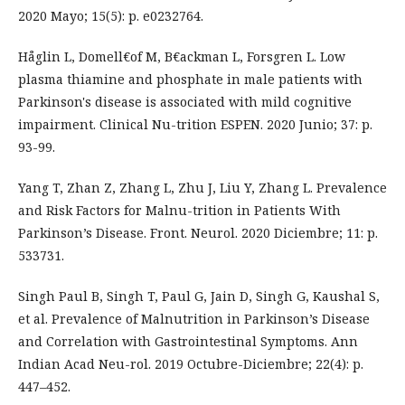
2020 Mayo; 15(5): p. e0232764.
Håglin L, Domell€of M, B€ackman L, Forsgren L. Low
plasma thiamine and phosphate in male patients with
Parkinson's disease is associated with mild cognitive
impairment. Clinical Nu-trition ESPEN. 2020 Junio; 37: p.
93-99.
Yang T, Zhan Z, Zhang L, Zhu J, Liu Y, Zhang L. Prevalence
and Risk Factors for Malnu-trition in Patients With
Parkinson’s Disease. Front. Neurol. 2020 Diciembre; 11: p.
533731.
Singh Paul B, Singh T, Paul G, Jain D, Singh G, Kaushal S,
et al. Prevalence of Malnutrition in Parkinson’s Disease
and Correlation with Gastrointestinal Symptoms. Ann
Indian Acad Neu-rol. 2019 Octubre-Diciembre; 22(4): p.
447–452.