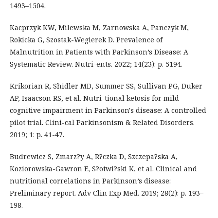
1493–1504.
Kacprzyk KW, Milewska M, Zarnowska A, Panczyk M,
Rokicka G, Szostak-Wegierek D. Prevalence of
Malnutrition in Patients with Parkinson’s Disease: A
Systematic Review. Nutri-ents. 2022; 14(23): p. 5194.
Krikorian R, Shidler MD, Summer SS, Sullivan PG, Duker
AP, Isaacson RS, et al. Nutri-tional ketosis for mild
cognitive impairment in Parkinson's disease: A controlled
pilot trial. Clini-cal Parkinsonism & Related Disorders.
2019; 1: p. 41-47.
Budrewicz S, Zmarz?y A, R?czka D, Szczepa?ska A,
Koziorowska-Gawron E, S?otwi?ski K, et al. Clinical and
nutritional correlations in Parkinson’s disease:
Preliminary report. Adv Clin Exp Med. 2019; 28(2): p. 193–
198.