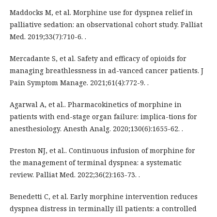
Maddocks M, et al. Morphine use for dyspnea relief in
palliative sedation: an observational cohort study. Palliat
Med. 2019;33(7):710-6. .
Mercadante S, et al. Safety and efficacy of opioids for
managing breathlessness in ad-vanced cancer patients. J
Pain Symptom Manage. 2021;61(4):772-9. .
Agarwal A, et al.. Pharmacokinetics of morphine in
patients with end-stage organ failure: implica-tions for
anesthesiology. Anesth Analg. 2020;130(6):1655-62. .
Preston NJ, et al.. Continuous infusion of morphine for
the management of terminal dyspnea: a systematic
review. Palliat Med. 2022;36(2):163-73. .
Benedetti C, et al. Early morphine intervention reduces
dyspnea distress in terminally ill patients: a controlled