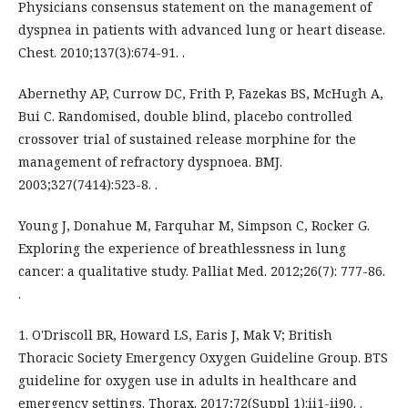
Physicians consensus statement on the management of
dyspnea in patients with advanced lung or heart disease.
Chest. 2010;137(3):674-91. .
Abernethy AP, Currow DC, Frith P, Fazekas BS, McHugh A,
Bui C. Randomised, double blind, placebo controlled
crossover trial of sustained release morphine for the
management of refractory dyspnoea. BMJ.
2003;327(7414):523-8. .
Young J, Donahue M, Farquhar M, Simpson C, Rocker G.
Exploring the experience of breathlessness in lung
cancer: a qualitative study. Palliat Med. 2012;26(7): 777-86.
.
1. O'Driscoll BR, Howard LS, Earis J, Mak V; British
Thoracic Society Emergency Oxygen Guideline Group. BTS
guideline for oxygen use in adults in healthcare and
emergency settings. Thorax. 2017;72(Suppl 1):ii1-ii90. .