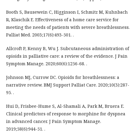
Booth S, Bausewein C, Higginson I, Schmitz M, Kuhnbach
R, Klaschik E. Effectiveness of a home care service for
meeting the needs of patients with severe breathlessness.
Palliat Med. 2003;17(6):493-501. .
Allcroft P, Kenny B, Wu J. Subcutaneous administration of
opioids in palliative care: a review of the evidence. J Pain
Symptom Manage. 2020;60(6):1256-68. .
Johnson MJ, Currow DC. Opioids for breathlessness: a
narrative review. BMJ Support Palliat Care. 2020;10(3):287-
95. .
Hui D, Frisbee-Hume S, Al-Shamali A, Park M, Bruera E.
Clinical predictors of response to morphine for dyspnea
in advanced cancer. J Pain Symptom Manage.
2019;58(6):944-51. .