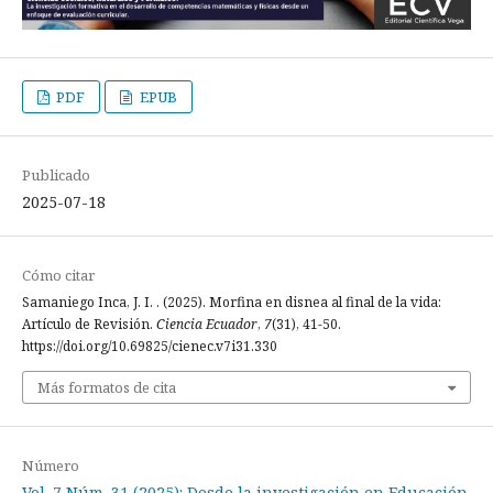
PDF
EPUB
Publicado
2025-07-18
Cómo citar
Samaniego Inca, J. I. . (2025). Morfina en disnea al final de la vida:
Artículo de Revisión.
Ciencia Ecuador
,
7
(31), 41-50.
https://doi.org/10.69825/cienec.v7i31.330
Más formatos de cita
Número
Vol. 7 Núm. 31 (2025): Desde la investigación en Educación