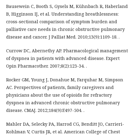
Bausewein C, Booth S, Gysels M, Kühnbach R, Haberland
B, Higginson IJ, et al. Understanding breathlessness:
cross-sectional comparison of symptom burden and
palliative care needs in chronic obstructive pulmonary
disease and cancer. J Palliat Med. 2010;13(9):1109-18. .
Currow DC, Abernethy AP. Pharmacological management
of dyspnea in patients with advanced disease. Expert
Opin Pharmacother. 2007;8(2):123-34. .
Rocker GM, Young J, Donahue M, Farquhar M, Simpson
AC. Perspectives of patients, family caregivers and
physicians about the use of opioids for refractory
dyspnea in advanced chronic obstructive pulmonary
disease. CMAJ. 2012;184(9):E497-504. .
Mahler DA, Selecky PA, Harrod CG, Benditt JO, Carrieri-
Kohlman V, Curtis JR, et al. American College of Chest