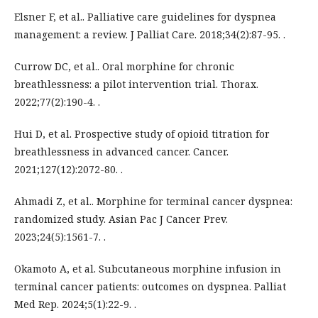
Elsner F, et al.. Palliative care guidelines for dyspnea
management: a review. J Palliat Care. 2018;34(2):87-95. .
Currow DC, et al.. Oral morphine for chronic
breathlessness: a pilot intervention trial. Thorax.
2022;77(2):190-4. .
Hui D, et al. Prospective study of opioid titration for
breathlessness in advanced cancer. Cancer.
2021;127(12):2072-80. .
Ahmadi Z, et al.. Morphine for terminal cancer dyspnea:
randomized study. Asian Pac J Cancer Prev.
2023;24(5):1561-7. .
Okamoto A, et al. Subcutaneous morphine infusion in
terminal cancer patients: outcomes on dyspnea. Palliat
Med Rep. 2024;5(1):22-9. .